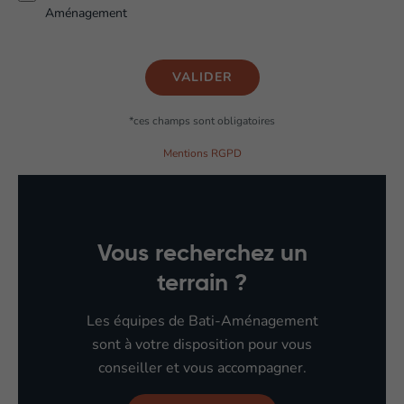
Aménagement
VALIDER
Veuillez
*ces champs sont obligatoires
laisser
ce
Mentions RGPD
champ
vide.
Vous recherchez un
terrain ?
Les équipes de Bati-Aménagement
sont à votre disposition pour vous
conseiller et vous accompagner.