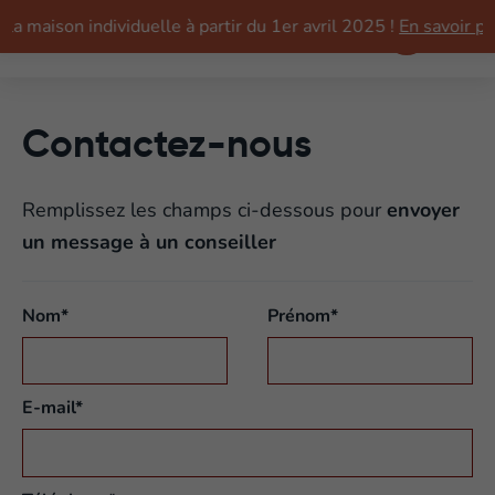
Aller
a maison individuelle à partir du 1er avril 2025 !
En savoir plu
au
MENU
menu
Contactez-nous
Remplissez les champs ci-dessous pour
envoyer
un message à un conseiller
Nom*
Prénom*
E-mail*