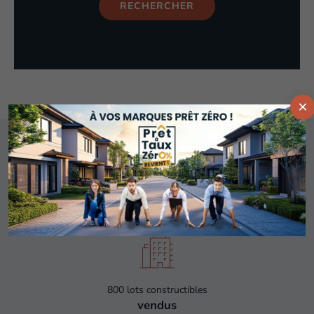
RECHERCHER
×
Une expérience de
plus de 30 ans
800 lots constructibles
vendus